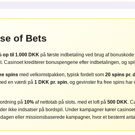
se of Bets
 op til 1.000 DKK
på første indbetaling ved brug af bonuskod
 Casinoet krediterer bonuspengene efter indbetalingen, og spi
ee spins
med velkomstpakken, typisk fordelt som
20 spins pr. 
t med en værdi på
1 DKK pr. spin
, og gevinster fra free spins h
 ordning på
10%
af nettotab på slots, med et loft på
500 DKK
. C
er ikke indsatser på bordspil. Under kampagner kører casinoet
dagen eller missionsbaserede kampagner, hvor et bestemt antal 