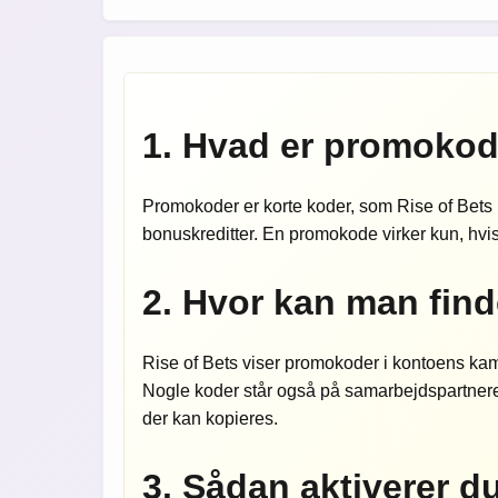
1. Hvad er promokod
Promokoder er korte koder, som Rise of Bets b
bonuskreditter. En promokode virker kun, hvis
2. Hvor kan man fin
Rise of Bets viser promokoder i kontoens kampa
Nogle koder står også på samarbejdspartnere
der kan kopieres.
3. Sådan aktiverer 