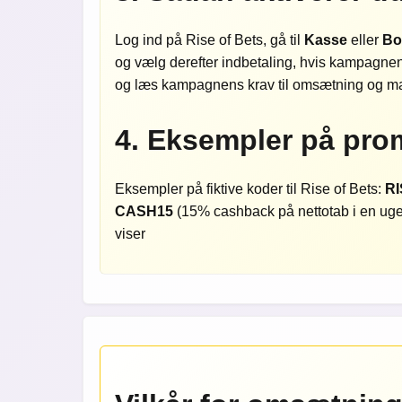
Log ind på Rise of Bets, gå til
Kasse
eller
Bo
og vælg derefter indbetaling, hvis kampagnen 
og læs kampagnens krav til omsætning og maks.
4. Eksempler på pro
Eksempler på fiktive koder til Rise of Bets:
RI
CASH15
(15% cashback på nettotab i en ug
viser