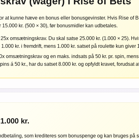
skrav (wager) i Rise of Bets
or at kunne hæve en bonus eller bonusgevinster. Hvis Rise of B
 15.000 kr. (500 × 30), før bonusmidler kan udbetales.
 25x omsætningskrav. Du skal satse 25.000 kr. (1.000 × 25). Hvi
1.000 kr. i fremdrift, mens 1.000 kr. satset på roulette kun giver 10
0x omsætningskrav og en maks. indsats på 50 kr. pr. spin, men
pins á 50 kr., har du satset 8.000 kr. og opfyldt kravet, forudsat 
1.000 kr.
indbetaling, som krediteres som bonuspenge og kan bruges på s