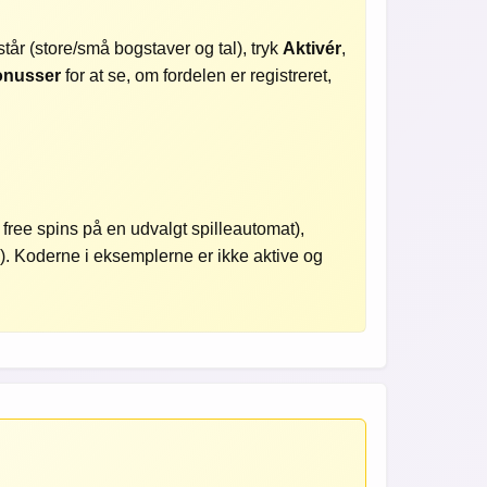
tår (store/små bogstaver og tal), tryk
Aktivér
,
onusser
for at se, om fordelen er registreret,
 free spins på en udvalgt spilleautomat),
g). Koderne i eksemplerne er ikke aktive og