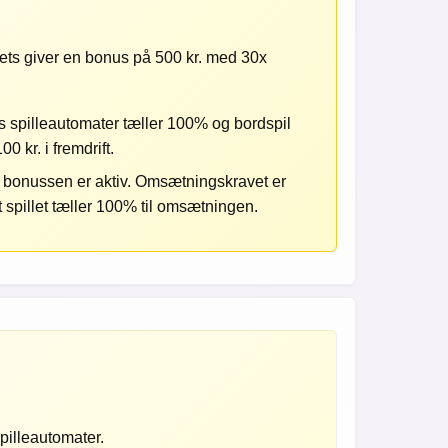
ets giver en bonus på 500 kr. med 30x
s spilleautomater tæller 100% og bordspil
0 kr. i fremdrift.
s bonussen er aktiv. Omsætningskravet er
at spillet tæller 100% til omsætningen.
pilleautomater.