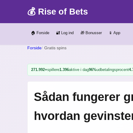
💰 Rise of Bets
🏠 Forside
🔐 Log ind
🎁 Bonusser
📱 App
Forside
Gratis spins
271.992+
spillere
1.396
aktive i dag
96%
udbetalingsprocent
4.
Sådan fungerer gr
hvordan gevinste