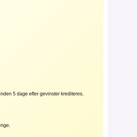
nden 5 dage efter gevinster krediteres.
enge.