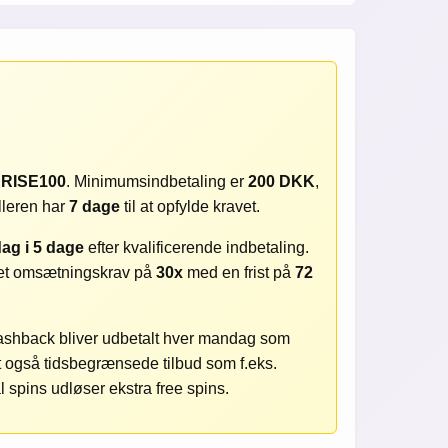
e
RISE100
. Minimumsindbetaling er
200 DKK
,
lleren har
7 dage
til at opfylde kravet.
dag i 5 dage
efter kvalificerende indbetaling.
ar et omsætningskrav på
30x
med en frist på
72
ashback bliver udbetalt hver mandag som
 også tidsbegrænsede tilbud som f.eks.
spins udløser ekstra free spins.