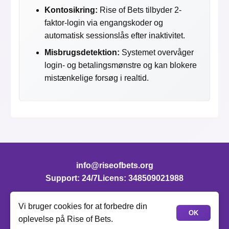
Kontosikring:
Rise of Bets tilbyder 2-
faktor-login via engangskoder og
automatisk sessionslås efter inaktivitet.
Misbrugsdetektion:
Systemet overvåger
login- og betalingsmønstre og kan blokere
mistænkelige forsøg i realtid.
info@riseofbets.org
Support: 24/7
Licens: 348509021988
Spil ansvarligt, og søg hjælp hvis spillet tager overhånd.
Vi bruger cookies for at forbedre din
OK
© 2016 -
2026
Rise of Bets.
oplevelse på Rise of Bets.