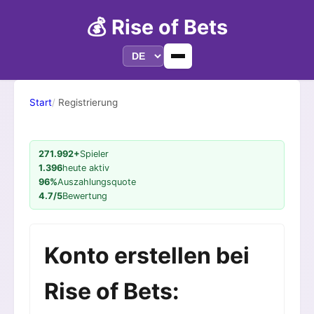
💰 Rise of Bets
Start
Registrierung
271.992+
Spieler
1.396
heute aktiv
96%
Auszahlungsquote
4.7/5
Bewertung
Konto erstellen bei
Rise of Bets: