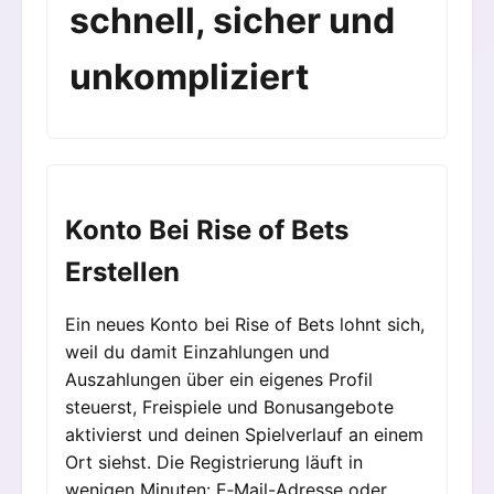
schnell, sicher und
unkompliziert
Konto Bei Rise of Bets
Erstellen
Ein neues Konto bei Rise of Bets lohnt sich,
weil du damit Einzahlungen und
Auszahlungen über ein eigenes Profil
steuerst, Freispiele und Bonusangebote
aktivierst und deinen Spielverlauf an einem
Ort siehst. Die Registrierung läuft in
wenigen Minuten: E‑Mail-Adresse oder