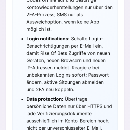
Kontowiederherstellungen nur über den
2FA-Prozess; SMS nur als
Ausweichoption, wenn keine App
möglich ist.
Login notifications:
Schalte Login-
Benachrichtigungen per E-Mail ein,
damit Rise Of Bets Zugriffe von neuen
Geräten, neuen Browsern und neuen
IP-Adressen meldet. Reagiere bei
unbekannten Logins sofort: Passwort
ändern, aktive Sitzungen abmelden
und 2FA neu koppeln.
Data protection:
Übertrage
persönliche Daten nur über HTTPS und
lade Verifizierungsdokumente
ausschließlich im Konto-Bereich hoch,
nicht per unverschlüsselter E-Mail.