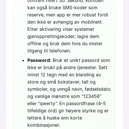
omtrent hvert 30. sekund. Kontoen
kan også bruke SMS-koder som
reserve, men app er mer robust fordi
den ikke er avhengig av mobilnett.
Etter aktivering viser systemet
gjenopprettingskoder; lagre dem
offline og bruk dem hvis du mister
tilgang til telefonen.
Password:
Bruk et unikt passord som
ikke er brukt på andre tjenester. Sett
minst 12 tegn med en blanding av
store og små bokstaver, tall og
symboler, og unngå navn, fødselsdato
og vanlige mønstre som “123456”
eller “qwerty”. En passordfrase (4–5
tilfeldige ord) gir høyere styrke og er
lettere å huske enn korte
kombinasjoner.