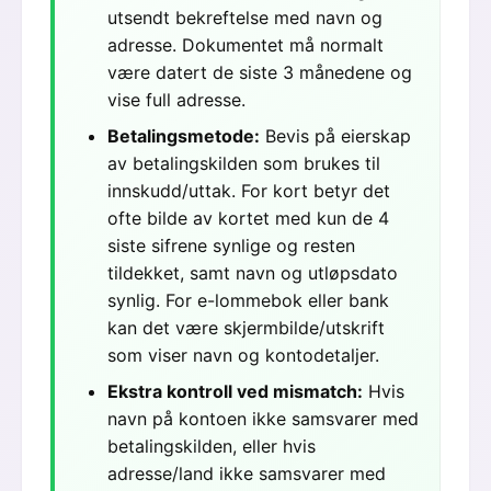
utsendt bekreftelse med navn og
adresse. Dokumentet må normalt
være datert de siste 3 månedene og
vise full adresse.
Betalingsmetode:
Bevis på eierskap
av betalingskilden som brukes til
innskudd/uttak. For kort betyr det
ofte bilde av kortet med kun de 4
siste sifrene synlige og resten
tildekket, samt navn og utløpsdato
synlig. For e-lommebok eller bank
kan det være skjermbilde/utskrift
som viser navn og kontodetaljer.
Ekstra kontroll ved mismatch:
Hvis
navn på kontoen ikke samsvarer med
betalingskilden, eller hvis
adresse/land ikke samsvarer med