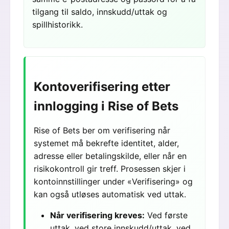
tilgang til saldo, innskudd/uttak og
spillhistorikk.
Kontoverifisering etter
innlogging i Rise of Bets
Rise of Bets ber om verifisering når
systemet må bekrefte identitet, alder,
adresse eller betalingskilde, eller når en
risikokontroll gir treff. Prosessen skjer i
kontoinnstillinger under «Verifisering» og
kan også utløses automatisk ved uttak.
Når verifisering kreves:
Ved første
uttak, ved store innskudd/uttak, ved