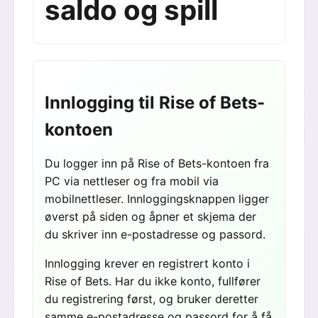
saldo og spill
Innlogging til Rise of Bets-
kontoen
Du logger inn på Rise of Bets-kontoen fra
PC via nettleser og fra mobil via
mobilnettleser. Innloggingsknappen ligger
øverst på siden og åpner et skjema der
du skriver inn e-postadresse og passord.
Innlogging krever en registrert konto i
Rise of Bets. Har du ikke konto, fullfører
du registrering først, og bruker deretter
samme e-postadresse og passord for å få