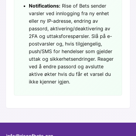
Notifications:
Rise of Bets sender
varsler ved innlogging fra ny enhet
eller ny IP-adresse, endring av
passord, aktivering/deaktivering av
2FA og uttaksforespørsler. Slå på e-
postvarsler og, hvis tilgjengelig,
push/SMS for hendelser som gjelder
uttak og sikkerhetsendringer. Reager
ved å endre passord og avslutte
aktive økter hvis du får et varsel du
ikke kjenner igjen.